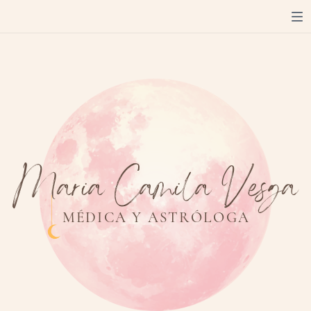
M
a
r
i
a
C
a
m
i
l
a
V
e
s
g
a
M
É
D
I
C
A
Y
A
S
T
R
Ó
L
O
G
A